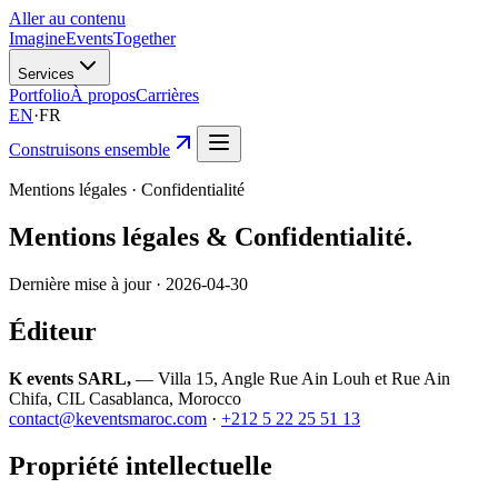
Aller au contenu
Imagine
Events
Together
Services
Portfolio
À propos
Carrières
EN
·
FR
Construisons ensemble
Mentions légales · Confidentialité
Mentions légales &
Confidentialité.
Dernière mise à jour ·
2026-04-30
Éditeur
K events SARL,
—
Villa 15, Angle Rue Ain Louh et Rue Ain
Chifa, CIL Casablanca, Morocco
contact@keventsmaroc.com
·
+212 5 22 25 51 13
Propriété intellectuelle